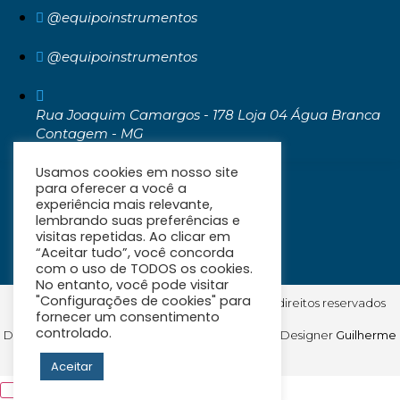
@equipoinstrumentos
@equipoinstrumentos
Rua Joaquim Camargos - 178 Loja 04 Água Branca
Contagem - MG
CEP: 32371-030
Usamos cookies em nosso site
para oferecer a você a
experiência mais relevante,
lembrando suas preferências e
visitas repetidas. Ao clicar em
“Aceitar tudo”, você concorda
com o uso de TODOS os cookies.
No entanto, você pode visitar
"Configurações de cookies" para
© Equipo Instrumentos de Medição. Todos os direitos reservados
fornecer um consentimento
controlado.
Desenvolvido por
Articon Agência Digital
| Web Designer
Guilherme
Diniz
Aceitar