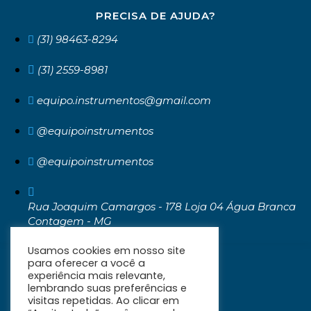
PRECISA DE AJUDA?
(31) 98463-8294
(31) 2559-8981
equipo.instrumentos@gmail.com
@equipoinstrumentos
@equipoinstrumentos
Rua Joaquim Camargos - 178 Loja 04 Água Branca
Contagem - MG
CEP: 32371-030
Usamos cookies em nosso site
para oferecer a você a
experiência mais relevante,
lembrando suas preferências e
visitas repetidas. Ao clicar em