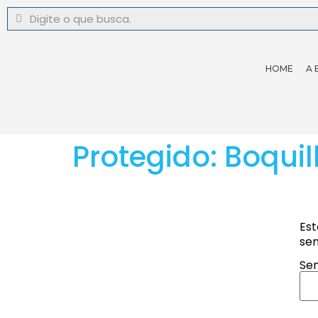
HOME
A 
Protegido: Boqui
Est
sen
Sen