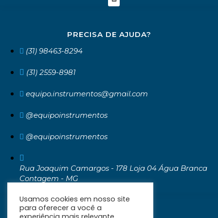
PRECISA DE AJUDA?
(31) 98463-8294
(31) 2559-8981
equipo.instrumentos@gmail.com
@equipoinstrumentos
@equipoinstrumentos
Rua Joaquim Camargos - 178 Loja 04 Água Branca
Contagem - MG
CEP: 32371-030
Usamos cookies em nosso site
para oferecer a você a
experiência mais relevante,