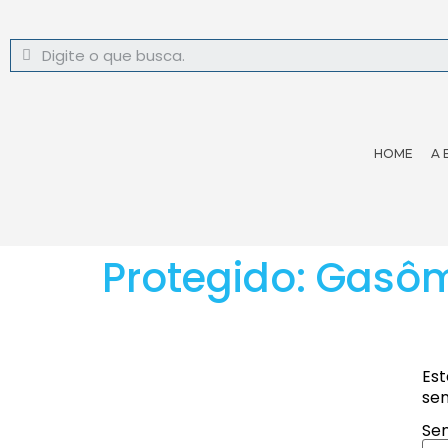
HOME
A 
Protegido: Gasô
Est
sen
Sen