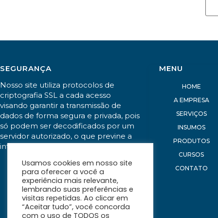
SEGURANÇA
MENU
Nosso site utiliza protocolos de
HOME
criptografia SSL a cada acesso
A EMPRESA
visando garantir a transmissão de
SERVIÇOS
dados de forma segura e privada, pois
só podem ser decodificados por um
INSUMOS
servidor autorizado, o que previne a
PRODUTOS
interceptação indesejada de dados.
CURSOS
Usamos cookies em nosso site
CONTATO
para oferecer a você a
experiência mais relevante,
lembrando suas preferências e
visitas repetidas. Ao clicar em
“Aceitar tudo”, você concorda
com o uso de TODOS os