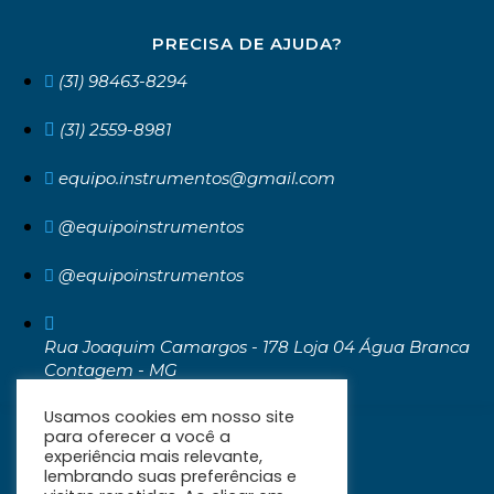
PRECISA DE AJUDA?
(31) 98463-8294
(31) 2559-8981
equipo.instrumentos@gmail.com
@equipoinstrumentos
@equipoinstrumentos
Rua Joaquim Camargos - 178 Loja 04 Água Branca
Contagem - MG
CEP: 32371-030
Usamos cookies em nosso site
para oferecer a você a
experiência mais relevante,
lembrando suas preferências e