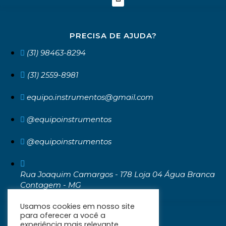
PRECISA DE AJUDA?
(31) 98463-8294
(31) 2559-8981
equipo.instrumentos@gmail.com
@equipoinstrumentos
@equipoinstrumentos
Rua Joaquim Camargos - 178 Loja 04 Água Branca
Contagem - MG
CEP: 32371-030
Usamos cookies em nosso site
para oferecer a você a
experiência mais relevante,