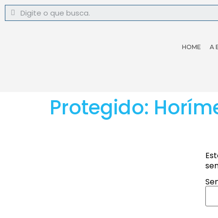
HOME
A 
Protegido: Horím
Est
sen
Sen