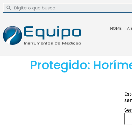
HOME
A 
Protegido: Horím
Est
sen
Sen