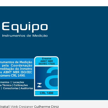
igital
| Web Designer
Guilherme Diniz