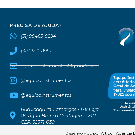
PRECISA DE AJUDA?
(31) 98463-8294
(31) 2559-8981
equipo.instrumentos@gmail.com
@equipoinstrumentos
@equipoinstrumentos
Rua Joaquim Camargos - 178 Loja
04 Água Branca Contagem - MG
CEP: 32371-030
Desenvolvido por
Articon Agência D