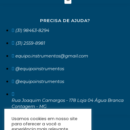
PRECISA DE AJUDA?
(31) 98463-8294
(31) 2559-8981
equipo.instrumentos@gmail.com
@equipoinstrumentos
@equipoinstrumentos
Rua Joaquim Camargos - 178 Loja 04 Água Branca
Contagem - MG
CEP: 32371-030
Usamos cookies em nosso site
para oferecer a você a
experiência mais relevante,