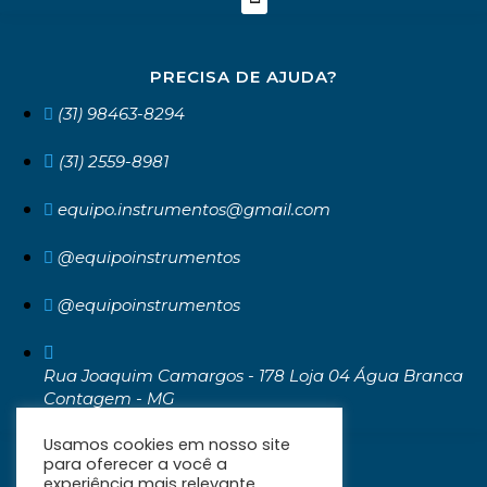
PRECISA DE AJUDA?
(31) 98463-8294
(31) 2559-8981
equipo.instrumentos@gmail.com
@equipoinstrumentos
@equipoinstrumentos
Rua Joaquim Camargos - 178 Loja 04 Água Branca
Contagem - MG
CEP: 32371-030
Usamos cookies em nosso site
para oferecer a você a
experiência mais relevante,