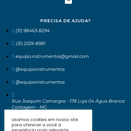
PRECISA DE AJUDA?
(31) 98463-8294
(31) 2559-8981
equipo.instrumentos@gmail.com
@equipoinstrumentos
@equipoinstrumentos
Rua Joaquim Camargos - 178 Loja 04 Água Branca
Contagem - MG
CEP: 32371-030
Usamos cookies em nosso site
para oferecer a você a
experiência mais relevante,