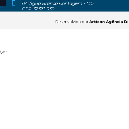
04 Água Branca Contagem - MG
CEP: 32371-030
Desenvolvido por
Articon Agência Di
ação