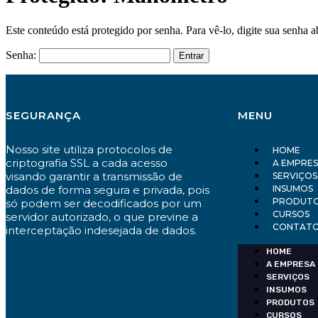
Este conteúdo está protegido por senha. Para vê-lo, digite sua senha a
Senha:
SEGURANÇA
MENU
Nosso site utiliza protocolos de
HOME
criptografia SSL a cada acesso
A EMPRE
visando garantir a transmissão de
SERVIÇOS
dados de forma segura e privada, pois
INSUMOS
PRODUT
só podem ser decodificados por um
CURSOS
servidor autorizado, o que previne a
CONTAT
interceptação indesejada de dados.
HOME
A EMPRESA
SERVIÇOS
INSUMOS
PRODUTOS
CURSOS