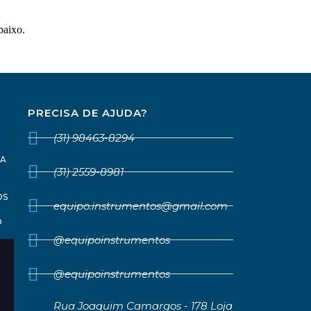
baixo.
PRECISA DE AJUDA?
(31) 98463-8294
SA
(31) 2559-8981
OS
equipo.instrumentos@gmail.com
O
@equipoinstrumentos
@equipoinstrumentos
Rua Joaquim Camargos - 178 Loja