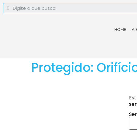
HOME
A 
Protegido: Orifíci
Est
sen
Sen