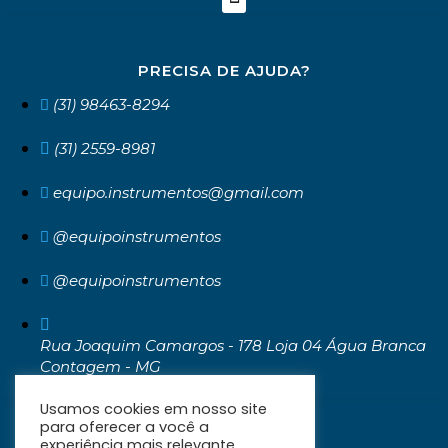
PRECISA DE AJUDA?
(31) 98463-8294
(31) 2559-8981
equipo.instrumentos@gmail.com
@equipoinstrumentos
@equipoinstrumentos
Rua Joaquim Camargos - 178 Loja 04 Água Branca
Contagem - MG
CEP: 32371-030
Usamos cookies em nosso site
para oferecer a você a
experiência mais relevante,