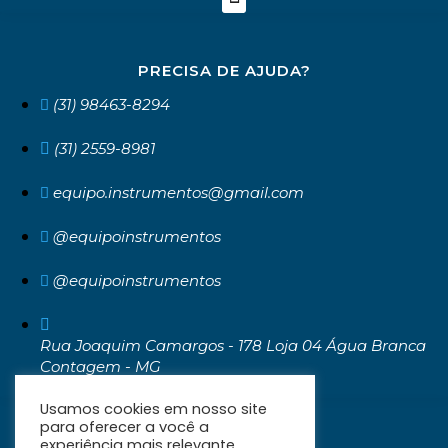
PRECISA DE AJUDA?
(31) 98463-8294
(31) 2559-8981
equipo.instrumentos@gmail.com
@equipoinstrumentos
@equipoinstrumentos
Rua Joaquim Camargos - 178 Loja 04 Água Branca
Contagem - MG
CEP: 32371-030
Usamos cookies em nosso site
para oferecer a você a
experiência mais relevante,