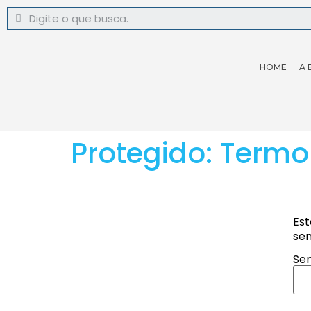
HOME
A 
Protegido: Term
Est
sen
Sen