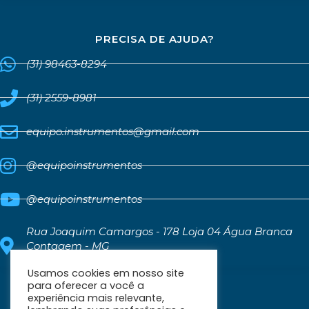
PRECISA DE AJUDA?
(31) 98463-8294
(31) 2559-8981
equipo.instrumentos@gmail.com
@equipoinstrumentos
@equipoinstrumentos
Rua Joaquim Camargos - 178 Loja 04 Água Branca
Contagem - MG
CEP: 32371-030
Usamos cookies em nosso site
para oferecer a você a
experiência mais relevante,