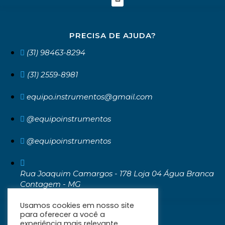
PRECISA DE AJUDA?
(31) 98463-8294
(31) 2559-8981
equipo.instrumentos@gmail.com
@equipoinstrumentos
@equipoinstrumentos
Rua Joaquim Camargos - 178 Loja 04 Água Branca
Contagem - MG
CEP: 32371-030
Usamos cookies em nosso site
para oferecer a você a
experiência mais relevante,