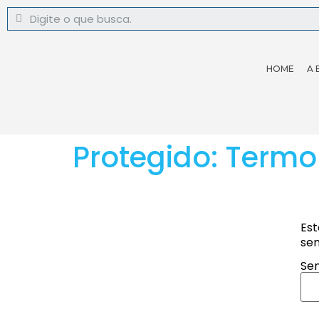
HOME
A 
Protegido: Term
Est
sen
Sen