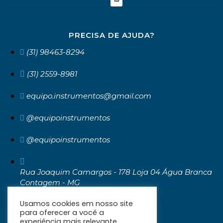
PRECISA DE AJUDA?
(31) 98463-8294
(31) 2559-8981
equipo.instrumentos@gmail.com
@equipoinstrumentos
@equipoinstrumentos
Rua Joaquim Camargos - 178 Loja 04 Água Branca
Contagem - MG
CEP: 32371-030
Usamos cookies em nosso site
para oferecer a você a
experiência mais relevante,