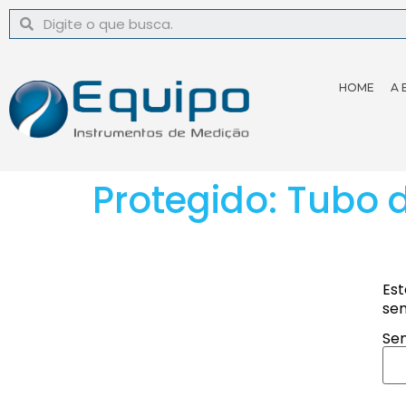
HOME
A 
Protegido: Tubo d
Est
sen
Sen