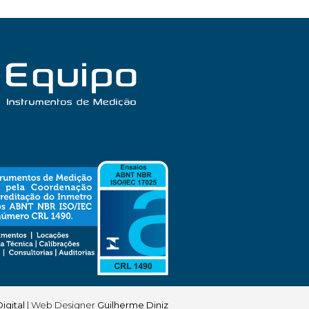
igital
| Web Designer
Guilherme Diniz