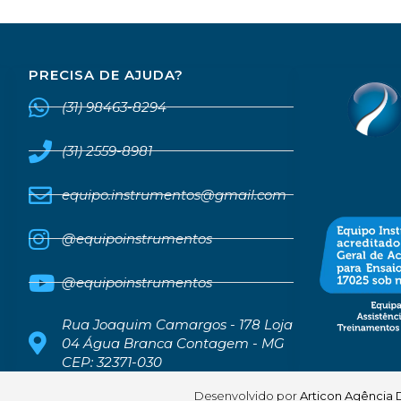
PRECISA DE AJUDA?
(31) 98463-8294
(31) 2559-8981
equipo.instrumentos@gmail.com
@equipoinstrumentos
@equipoinstrumentos
Rua Joaquim Camargos - 178 Loja
04 Água Branca Contagem - MG
CEP: 32371-030
Desenvolvido por
Articon Agência D