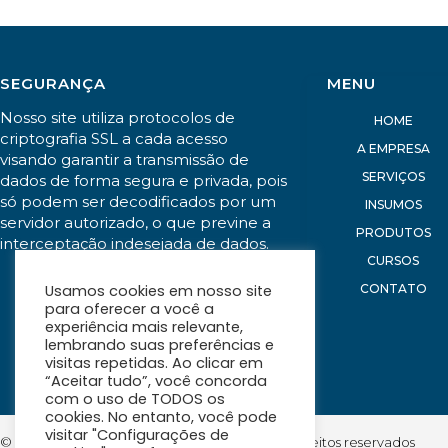
SEGURANÇA
MENU
Nosso site utiliza protocolos de
HOME
criptografia SSL a cada acesso
A EMPRESA
visando garantir a transmissão de
SERVIÇOS
dados de forma segura e privada, pois
só podem ser decodificados por um
INSUMOS
servidor autorizado, o que previne a
PRODUTOS
interceptação indesejada de dados.
CURSOS
CONTATO
Usamos cookies em nosso site
para oferecer a você a
experiência mais relevante,
lembrando suas preferências e
visitas repetidas. Ao clicar em
“Aceitar tudo”, você concorda
com o uso de TODOS os
cookies. No entanto, você pode
visitar "Configurações de
© Equipo Instrumentos de Medição. Todos os direitos reservados