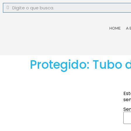
HOME
A 
Protegido: Tubo d
Est
sen
Sen