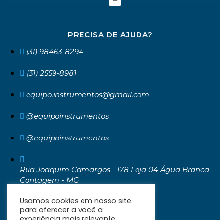
PRECISA DE AJUDA?
(31) 98463-8294
(31) 2559-8981
equipo.instrumentos@gmail.com
@equipoinstrumentos
@equipoinstrumentos
Rua Joaquim Camargos - 178 Loja 04 Água Branca
Contagem - MG
CEP: 32371-030
Usamos cookies em nosso site
para oferecer a você a
experiência mais relevante,