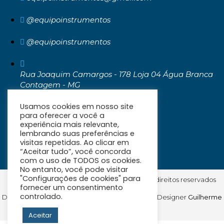
@equipoinstrumentos
@equipoinstrumentos
Rua Joaquim Camargos - 178 Loja 04 Água Branca
Contagem - MG
CEP: 32371-030
Usamos cookies em nosso site
para oferecer a você a
experiência mais relevante,
lembrando suas preferências e
visitas repetidas. Ao clicar em
“Aceitar tudo”, você concorda
com o uso de TODOS os cookies.
No entanto, você pode visitar
"Configurações de cookies" para
© Equipo Instrumentos de Medição. Todos os direitos reservados
fornecer um consentimento
controlado.
Desenvolvido por
Articon Agência Digital
| Web Designer
Guilherme
Diniz
Aceitar