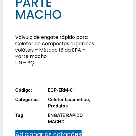
PARTE
MACHO
Válvula de engate rápido para
Coletor de compostos orgânicos
voláteis – Método 18 da EPA –
Parte macho
UN – PÇ
EQP-ERM-01
Código:
EQP-ERM-01
Categorias:
Coletor Isocinético
,
Produtos
Tag
ENGATE RÁPIDO
MACHO
Adicionar às cotações