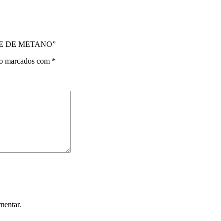
ISE DE METANO”
ão marcados com
*
mentar.