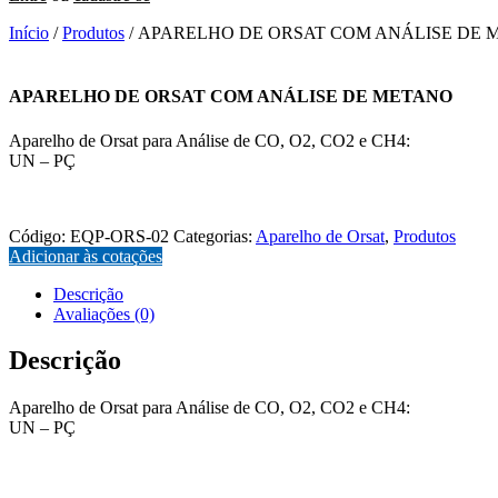
Início
/
Produtos
/ APARELHO DE ORSAT COM ANÁLISE DE
APARELHO DE ORSAT COM ANÁLISE DE METANO
Aparelho de Orsat para Análise de CO, O2, CO2 e CH4:
UN – PÇ
EQP-ORS-02
Código:
EQP-ORS-02
Categorias:
Aparelho de Orsat
,
Produtos
Adicionar às cotações
Descrição
Avaliações (0)
Descrição
Aparelho de Orsat para Análise de CO, O2, CO2 e CH4:
UN – PÇ
EQP-ORS-02