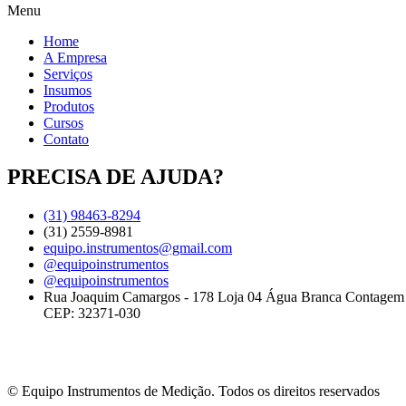
Menu
Home
A Empresa
Serviços
Insumos
Produtos
Cursos
Contato
PRECISA DE AJUDA?
(31) 98463-8294
(31) 2559-8981
equipo.instrumentos@gmail.com
@equipoinstrumentos
@equipoinstrumentos
Rua Joaquim Camargos - 178 Loja 04 Água Branca Contage
CEP: 32371-030
© Equipo Instrumentos de Medição. Todos os direitos reservados