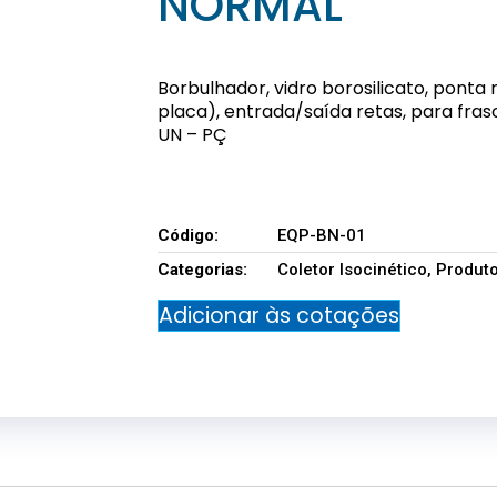
NORMAL
Borbulhador, vidro borosilicato, pont
placa), entrada/saída retas, para fras
UN – PÇ
EQP-BN-01
Código:
EQP-BN-01
Categorias:
Coletor Isocinético
,
Produt
Adicionar às cotações