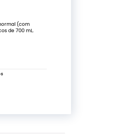
a normal (com
cos de 700 mL.
os