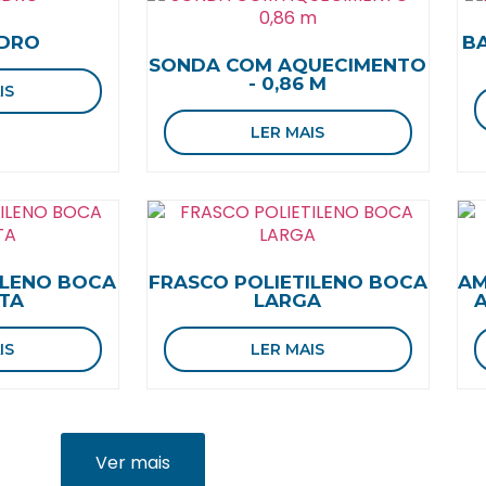
IDRO
BA
SONDA COM AQUECIMENTO
- 0,86 M
IS
LER MAIS
ILENO BOCA
FRASCO POLIETILENO BOCA
AM
ITA
LARGA
A
IS
LER MAIS
Ver mais