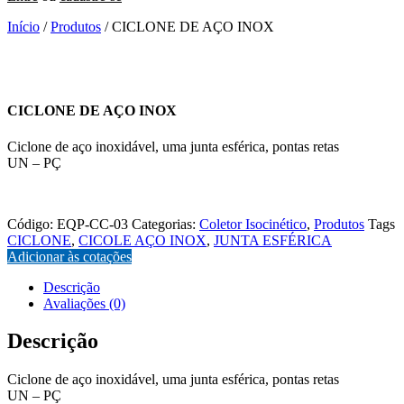
Início
/
Produtos
/ CICLONE DE AÇO INOX
CICLONE DE AÇO INOX
Ciclone de aço inoxidável, uma junta esférica, pontas retas
UN – PÇ
EQP-CC-03
Código:
EQP-CC-03
Categorias:
Coletor Isocinético
,
Produtos
Tags
CICLONE
,
CICOLE AÇO INOX
,
JUNTA ESFÉRICA
Adicionar às cotações
Descrição
Avaliações (0)
Descrição
Ciclone de aço inoxidável, uma junta esférica, pontas retas
UN – PÇ