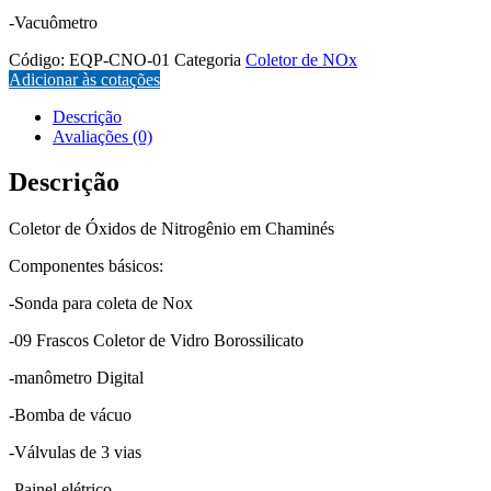
-Vacuômetro
Código:
EQP-CNO-01
Categoria
Coletor de NOx
Adicionar às cotações
Descrição
Avaliações (0)
Descrição
Coletor de Óxidos de Nitrogênio em Chaminés
Componentes básicos:
-Sonda para coleta de Nox
-09 Frascos Coletor de Vidro Borossilicato
-manômetro Digital
-Bomba de vácuo
-Válvulas de 3 vias
-Painel elétrico