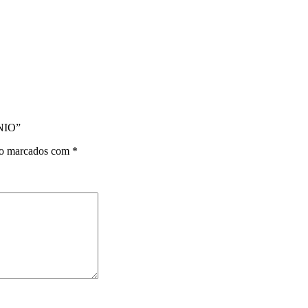
NIO”
ão marcados com
*