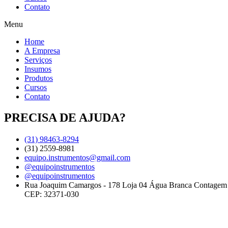
Contato
Menu
Home
A Empresa
Serviços
Insumos
Produtos
Cursos
Contato
PRECISA DE AJUDA?
(31) 98463-8294
(31) 2559-8981
equipo.instrumentos@gmail.com
@equipoinstrumentos
@equipoinstrumentos
Rua Joaquim Camargos - 178 Loja 04 Água Branca Contage
CEP: 32371-030