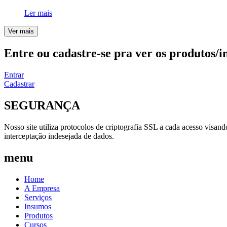
Ler mais
Ver mais
Entre ou cadastre-se pra ver os produtos/i
Entrar
Cadastrar
SEGURANÇA
Nosso site utiliza protocolos de criptografia SSL a cada acesso visan
interceptação indesejada de dados.
menu
Home
A Empresa
Serviços
Insumos
Produtos
Cursos