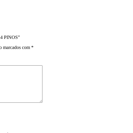
 4 PINOS”
ão marcados com
*