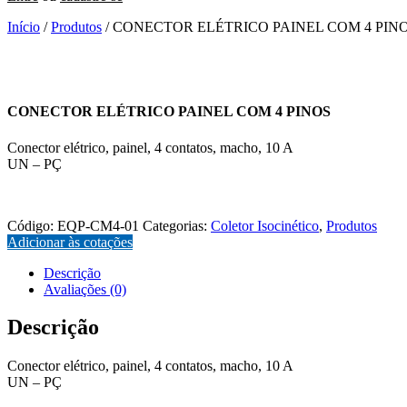
Início
/
Produtos
/ CONECTOR ELÉTRICO PAINEL COM 4 PIN
CONECTOR ELÉTRICO PAINEL COM 4 PINOS
Conector elétrico, painel, 4 contatos, macho, 10 A
UN – PÇ
EQP-CM4-01
Código:
EQP-CM4-01
Categorias:
Coletor Isocinético
,
Produtos
Adicionar às cotações
Descrição
Avaliações (0)
Descrição
Conector elétrico, painel, 4 contatos, macho, 10 A
UN – PÇ