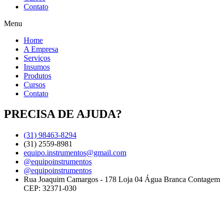
Contato
Menu
Home
A Empresa
Serviços
Insumos
Produtos
Cursos
Contato
PRECISA DE AJUDA?
(31) 98463-8294
(31) 2559-8981
equipo.instrumentos@gmail.com
@equipoinstrumentos
@equipoinstrumentos
Rua Joaquim Camargos - 178 Loja 04 Água Branca Contage
CEP: 32371-030