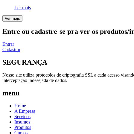
Ler mais
Ver mais
Entre ou cadastre-se pra ver os produtos/i
Entrar
Cadastrar
SEGURANÇA
Nosso site utiliza protocolos de criptografia SSL a cada acesso visan
interceptação indesejada de dados.
menu
Home
A Empresa
Serviços
Insumos
Produtos
Cursos