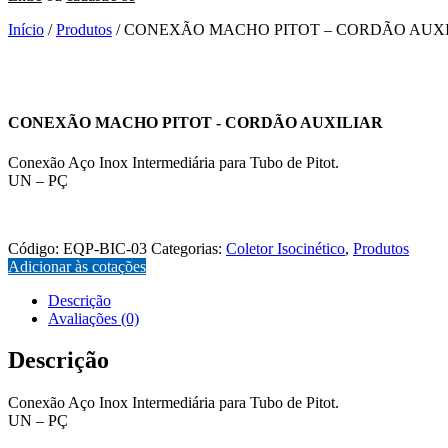
Início
/
Produtos
/ CONEXÃO MACHO PITOT – CORDÃO AUX
CONEXÃO MACHO PITOT - CORDÃO AUXILIAR
Conexão Aço Inox Intermediária para Tubo de Pitot.
UN – PÇ
EQP-BIC-03
Código:
EQP-BIC-03
Categorias:
Coletor Isocinético
,
Produtos
Adicionar às cotações
Descrição
Avaliações (0)
Descrição
Conexão Aço Inox Intermediária para Tubo de Pitot.
UN – PÇ