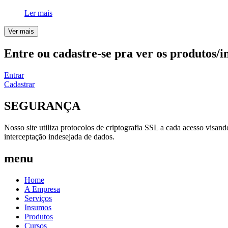
Ler mais
Ver mais
Entre ou cadastre-se pra ver os produtos/i
Entrar
Cadastrar
SEGURANÇA
Nosso site utiliza protocolos de criptografia SSL a cada acesso visan
interceptação indesejada de dados.
menu
Home
A Empresa
Serviços
Insumos
Produtos
Cursos