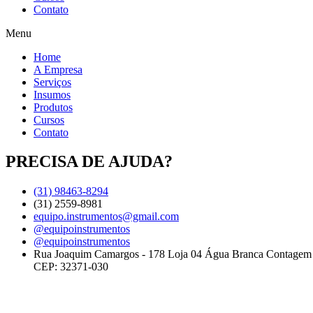
Contato
Menu
Home
A Empresa
Serviços
Insumos
Produtos
Cursos
Contato
PRECISA DE AJUDA?
(31) 98463-8294
(31) 2559-8981
equipo.instrumentos@gmail.com
@equipoinstrumentos
@equipoinstrumentos
Rua Joaquim Camargos - 178 Loja 04 Água Branca Contage
CEP: 32371-030