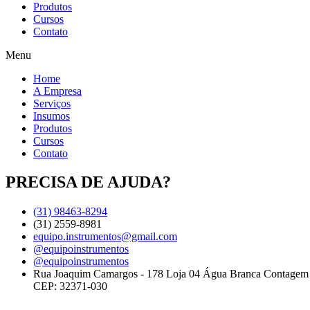
Produtos
Cursos
Contato
Menu
Home
A Empresa
Serviços
Insumos
Produtos
Cursos
Contato
PRECISA DE AJUDA?
(31) 98463-8294
(31) 2559-8981
equipo.instrumentos@gmail.com
@equipoinstrumentos
@equipoinstrumentos
Rua Joaquim Camargos - 178 Loja 04 Água Branca Contage
CEP: 32371-030