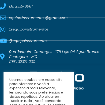
(31) 2559-8981
equipo.instrumentos@gmail.com
@equipoinstrumentos
@equipoinstrumentos
Rua Joaquim Camargos - 178 Loja 04 Água Branca
Contagem - MG
CEP: 32371-030
Usamos cookies em nosso site
para oferecer a você a
experiência mais relevante,
lembrando suas preferências e
visitas repetidas. Ao clicar em
“Aceitar tudo”, você concorda