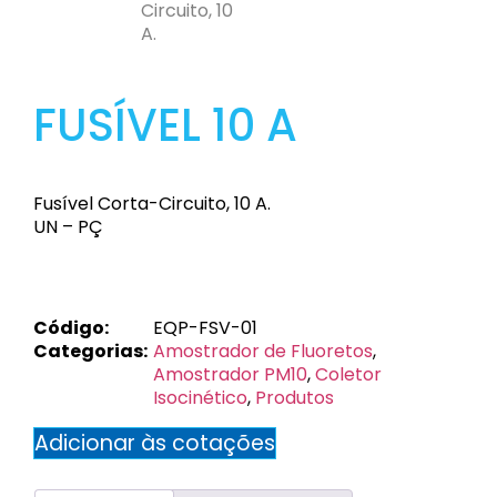
FUSÍVEL 10 A
Fusível Corta-Circuito, 10 A.
UN – PÇ
EQP-FSV-01
Código:
EQP-FSV-01
Categorias:
Amostrador de Fluoretos
,
Amostrador PM10
,
Coletor
Isocinético
,
Produtos
Adicionar às cotações