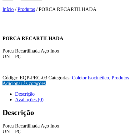
Início
/
Produtos
/ PORCA RECARTILHADA
PORCA RECARTILHADA
Porca Recartilhada Aço Inox
UN – PÇ
EQP-PRC-03
Código:
EQP-PRC-03
Categorias:
Coletor Isocinético
,
Produtos
Adicionar às cotações
Descrição
Avaliações (0)
Descrição
Porca Recartilhada Aço Inox
UN – PÇ