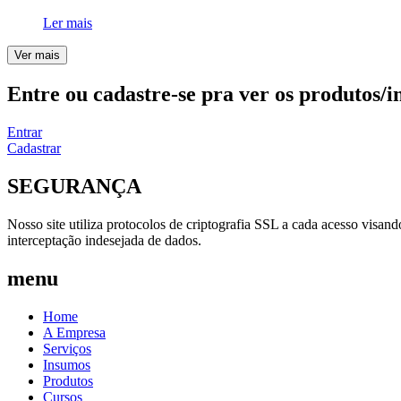
Ler mais
Ver mais
Entre ou cadastre-se pra ver os produtos/i
Entrar
Cadastrar
SEGURANÇA
Nosso site utiliza protocolos de criptografia SSL a cada acesso visan
interceptação indesejada de dados.
menu
Home
A Empresa
Serviços
Insumos
Produtos
Cursos