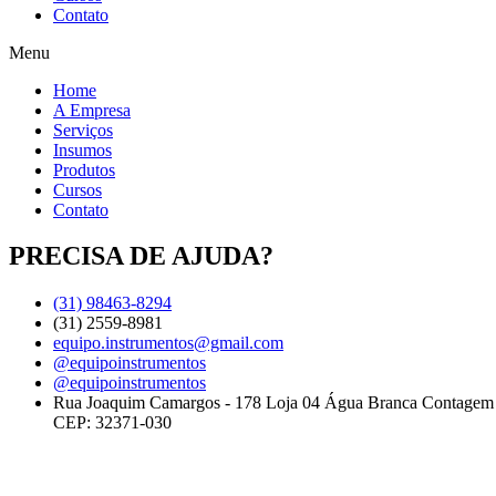
Contato
Menu
Home
A Empresa
Serviços
Insumos
Produtos
Cursos
Contato
PRECISA DE AJUDA?
(31) 98463-8294
(31) 2559-8981
equipo.instrumentos@gmail.com
@equipoinstrumentos
@equipoinstrumentos
Rua Joaquim Camargos - 178 Loja 04 Água Branca Contage
CEP: 32371-030