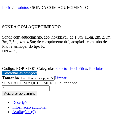
Início
/
Produtos
/ SONDA COM AQUECIMENTO
SONDA COM AQUECIMENTO
Sonda com aquecimento, aço inoxidável, de 1,0m, 1,5m, 2m, 2,5m,
3m, 3,5m, 4m, 4,5m; de comprimento útil, acoplada com tubo de
Pitot e termopar do tipo K.
UN – PÇ
EQP-SD-01
Código:
EQP-SD-01
Categorias:
Coletor Isocinético
,
Produtos
Adicionar às cotações
Tamanho
Limpar
SONDA COM AQUECIMENTO quantidade
Adicionar ao carrinho
Descrição
Informação adicional
Avaliações (0)