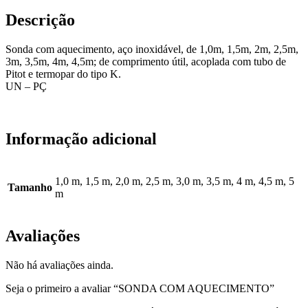
Descrição
Sonda com aquecimento, aço inoxidável, de 1,0m, 1,5m, 2m, 2,5m,
3m, 3,5m, 4m, 4,5m; de comprimento útil, acoplada com tubo de
Pitot e termopar do tipo K.
UN – PÇ
EQP-SD-01
Informação adicional
1,0 m, 1,5 m, 2,0 m, 2,5 m, 3,0 m, 3,5 m, 4 m, 4,5 m, 5
Tamanho
m
Avaliações
Não há avaliações ainda.
Seja o primeiro a avaliar “SONDA COM AQUECIMENTO”