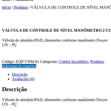
Início
/
Produtos
/ VÁLVULA DE CONTROLE DE NÍVEL MAN
VÁLVULA DE CONTROLE DE NÍVEL MANÔMETRO 2 C
Válvula de alumínio/PAD, dimensões conforme manômetro Dwyer.
UN – PÇ
EQP-VNM-01
Código:
EQP-VNM-01
Categorias:
Coletor Isocinético
,
Produtos
Adicionar às cotações
Descrição
Avaliações (0)
Descrição
Válvula de alumínio/PAD, dimensões conforme manômetro Dwyer.
UN – PÇ