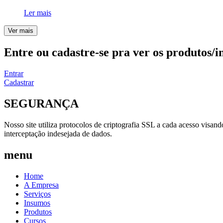
Ler mais
Ver mais
Entre ou cadastre-se pra ver os produtos/i
Entrar
Cadastrar
SEGURANÇA
Nosso site utiliza protocolos de criptografia SSL a cada acesso visan
interceptação indesejada de dados.
menu
Home
A Empresa
Serviços
Insumos
Produtos
Cursos