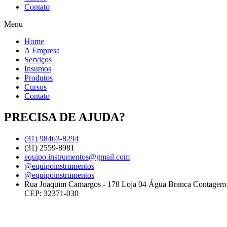
Contato
Menu
Home
A Empresa
Serviços
Insumos
Produtos
Cursos
Contato
PRECISA DE AJUDA?
(31) 98463-8294
(31) 2559-8981
equipo.instrumentos@gmail.com
@equipoinstrumentos
@equipoinstrumentos
Rua Joaquim Camargos - 178 Loja 04 Água Branca Contage
CEP: 32371-030