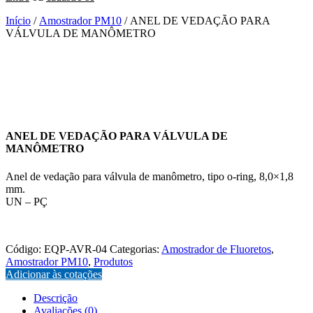
Início
/
Amostrador PM10
/ ANEL DE VEDAÇÃO PARA
VÁLVULA DE MANÔMETRO
ANEL DE VEDAÇÃO PARA VÁLVULA DE
MANÔMETRO
Anel de vedação para válvula de manômetro, tipo o-ring, 8,0×1,8
mm.
UN – PÇ
EQP-AVR-04
Código:
EQP-AVR-04
Categorias:
Amostrador de Fluoretos
,
Amostrador PM10
,
Produtos
Adicionar às cotações
Descrição
Avaliações (0)